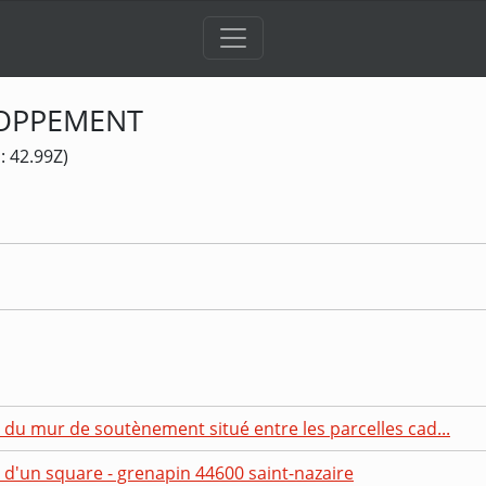
LOPPEMENT
: 42.99Z)
du mur de soutènement situé entre les parcelles cad...
 d'un square - grenapin 44600 saint-nazaire