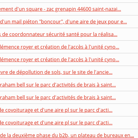
ment d'un square - zac grenapin 44600 saint-nazai...
un mail piéton "boncour", d'une aire de jeux pour e...
s de coordonnateur sécurité santé pour la réalisa...
émence royer et création de l'accès à l'unité cyno...
émence royer et création de l'accès à l'unité cyno...
re de dépollution de sols, sur le site de l'ancie...
ham bell sur le parc d'activités de brais à saint...
ham bell sur le parc d'activités de brais à saint...
e covoiturage et d'une aire pl sur le parc d'acti...
e covoiturage et d'une aire pl sur le parc d'acti...
e la deuxième phase du b2b, un plateau de bureaux en...