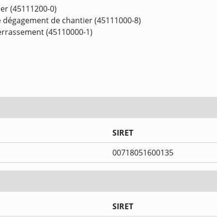
er (45111200-0)
de dégagement de chantier (45111000-8)
terrassement (45110000-1)
SIRET
00718051600135
SIRET