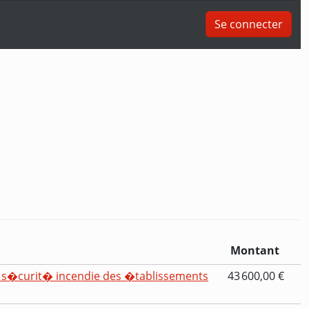
Se connecter
Montant
s�curit� incendie des �tablissements
43 600,00 €