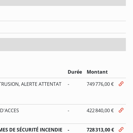
Durée
Montant
TRUSION, ALERTE ATTENTAT
-
749 776,00 €
 D'ACCES
-
422 840,00 €
ES DE SÉCURITÉ INCENDIE
-
728 313,00 €