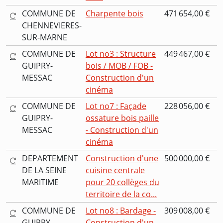
COMMUNE DE
Charpente bois
471 654,00 €
CHENNEVIERES-
SUR-MARNE
COMMUNE DE
Lot no3 : Structure
449 467,00 €
GUIPRY-
bois / MOB / FOB -
MESSAC
Construction d'un
cinéma
COMMUNE DE
Lot no7 : Façade
228 056,00 €
GUIPRY-
ossature bois paille
MESSAC
- Construction d'un
cinéma
DEPARTEMENT
Construction d'une
500 000,00 €
DE LA SEINE
cuisine centrale
MARITIME
pour 20 collèges du
territoire de la co...
COMMUNE DE
Lot no8 : Bardage -
309 008,00 €
GUIPRY-
Construction d'un