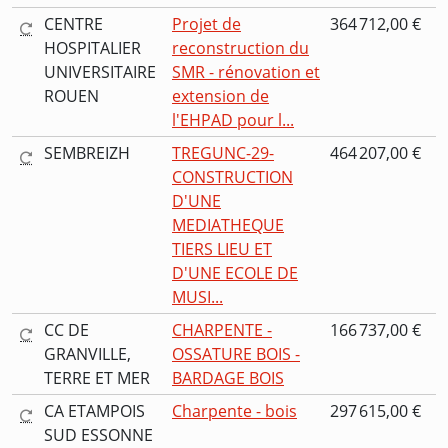
CENTRE
Projet de
364 712,00 €
HOSPITALIER
reconstruction du
UNIVERSITAIRE
SMR - rénovation et
ROUEN
extension de
l'EHPAD pour l...
SEMBREIZH
TREGUNC-29-
464 207,00 €
CONSTRUCTION
D'UNE
MEDIATHEQUE
TIERS LIEU ET
D'UNE ECOLE DE
MUSI...
CC DE
CHARPENTE -
166 737,00 €
GRANVILLE,
OSSATURE BOIS -
TERRE ET MER
BARDAGE BOIS
CA ETAMPOIS
Charpente - bois
297 615,00 €
SUD ESSONNE