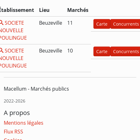
Établissement
Lieu
Marchés
SOCIETE
Beuzeville
11
Carte
Concurrents
NOUVELLE
POULINGUE
SOCIETE
Beuzeville
10
Carte
Concurrents
NOUVELLE
POULINGUE
Macellum - Marchés publics
2022-2026
A propos
Mentions légales
Flux RSS