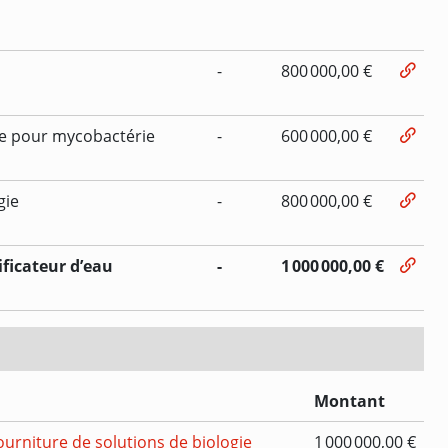
-
800 000,00 €
e pour mycobactérie
-
600 000,00 €
gie
-
800 000,00 €
ficateur d’eau
-
1 000 000,00 €
Montant
ourniture de solutions de biologie
1 000 000,00 €