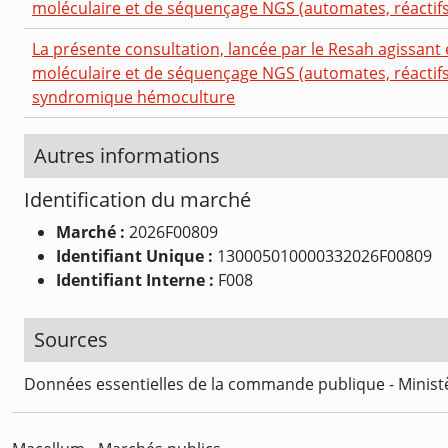
moléculaire et de séquençage NGS (automates, réactifs
La présente consultation, lancée par le Resah agissant 
moléculaire et de séquençage NGS (automates, réactifs
syndromique hémoculture
Autres informations
Identification du marché
Marché :
2026F00809
Identifiant Unique :
130005010000332026F00809
Identifiant Interne :
F008
Sources
Données essentielles de la commande publique - Ministè