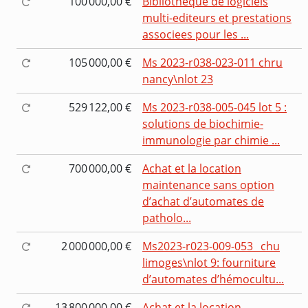
100 000,00 €
Bibliotheque de logiciels
multi-editeurs et prestations
associees pour les ...
105 000,00 €
Ms 2023-r038-023-011 chru
nancy\nlot 23
529 122,00 €
Ms 2023-r038-005-045 lot 5 :
solutions de biochimie-
immunologie par chimie ...
700 000,00 €
Achat et la location
maintenance sans option
d’achat d’automates de
patholo...
2 000 000,00 €
Ms2023-r023-009-053_ chu
limoges\nlot 9: fourniture
d’automates d’hémocultu...
13 800 000,00 €
Achat et la location