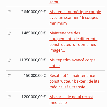
samu
2 640 000,00 €
Ms_tep-ct numérique couplé
avec un scanner 16 coupes
minimum
1 485 000,00 €
Maintenance des
equipements de differents
constructeurs - domaines
imager...
11 350 000,00 €
Ms_tep tdm avancé corps
entier
150 000,00 €
Resah-lot4 : maintenance
constructeur baxter : de lits
médicalisés, transfe...
1 200 000,00 €
Ms careside petal recast
medicalib