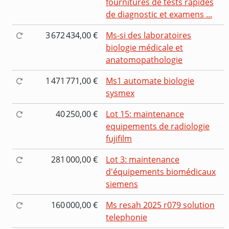
fournitures de tests rapides
de diagnostic et examens ...
3 672 434,00 €
Ms-si des laboratoires
biologie médicale et
anatomopathologie
1 471 771,00 €
Ms1 automate biologie
sysmex
40 250,00 €
Lot 15: maintenance
equipements de radiologie
fujifilm
281 000,00 €
Lot 3: maintenance
d'équipements biomédicaux
siemens
160 000,00 €
Ms resah 2025 r079 solution
telephonie