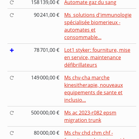
158 139,00 €
Automate gaz du sang
90 241,00 €
Ms_solutions d'immunologie
spécialisée biomerieux -
automates et
consommable...
78 701,00 €
Lot1 styker: fourniture, mise
en service, maintenance
défibrillateurs
149 000,00 €
Ms chv-cha marche
kinesitherapie, nouveaux
equipements de sante et
inclusio...
500 000,00 €
Ms ac 2023-r082 epsm
migration trunk
80 000,00 €
Ms chv chd chm chf -