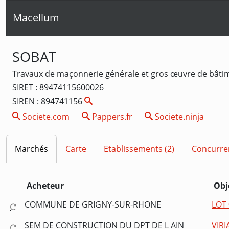
Macellum
SOBAT
Travaux de maçonnerie générale et gros œuvre de bâtim
SIRET : 89474115600026
SIREN : 894741156
Societe.com
Pappers.fr
Societe.ninja
Marchés
Carte
Etablissements (2)
Concurre
Acheteur
Obj
COMMUNE DE GRIGNY-SUR-RHONE
LOT 
SEM DE CONSTRUCTION DU DPT DE L AIN
VIRI