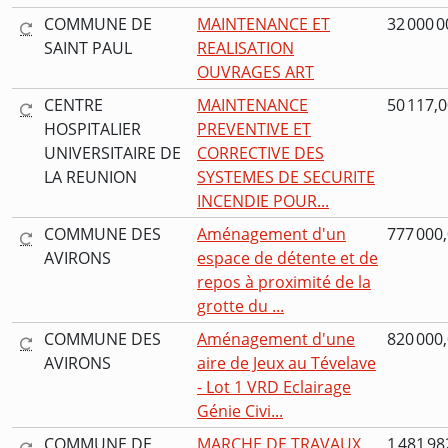
COMMUNE DE
MAINTENANCE ET
32 000 0
SAINT PAUL
REALISATION
OUVRAGES ART
CENTRE
MAINTENANCE
50 117,0
HOSPITALIER
PREVENTIVE ET
UNIVERSITAIRE DE
CORRECTIVE DES
LA REUNION
SYSTEMES DE SECURITE
INCENDIE POUR...
COMMUNE DES
Aménagement d'un
777 000,
AVIRONS
espace de détente et de
repos à proximité de la
grotte du ...
COMMUNE DES
Aménagement d'une
820 000,
AVIRONS
aire de Jeux au Tévelave
- Lot 1 VRD Eclairage
Génie Civi...
COMMUNE DE
MARCHE DE TRAVAUX
1 481 98