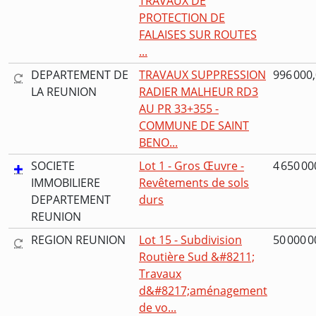
TRAVAUX DE
PROTECTION DE
FALAISES SUR ROUTES
...
DEPARTEMENT DE
TRAVAUX SUPPRESSION
996 000,
LA REUNION
RADIER MALHEUR RD3
AU PR 33+355 -
COMMUNE DE SAINT
BENO...
SOCIETE
Lot 1 - Gros Œuvre -
4 650 00
IMMOBILIERE
Revêtements de sols
DEPARTEMENT
durs
REUNION
REGION REUNION
Lot 15 - Subdivision
50 000 0
Routière Sud &#8211;
Travaux
d&#8217;aménagement
de vo...