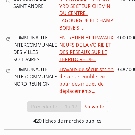
SAINT ANDRE
VRD SECTEUR CHEMIN
DU CENTRE -
LAGOURGUE ET CHAMP
BORNE S...
COMMUNAUTE
ENTRETIEN ET TRAVAUX
3 000 00
INTERCOMMUNALE
NEUFS DE LA VOIRIE ET
DES VILLES
DES RESEAUX SUR LE
SOLIDAIRES
TERRITOIRE DE...
COMMUNAUTE
Travaux de sécurisation
3 482 00
INTERCOMMUNALE
de la rue Double Dix
NORD REUNION
pour des modes de
déplacements...
Précédente
1 / 17
Suivante
420 fiches de marchés publics