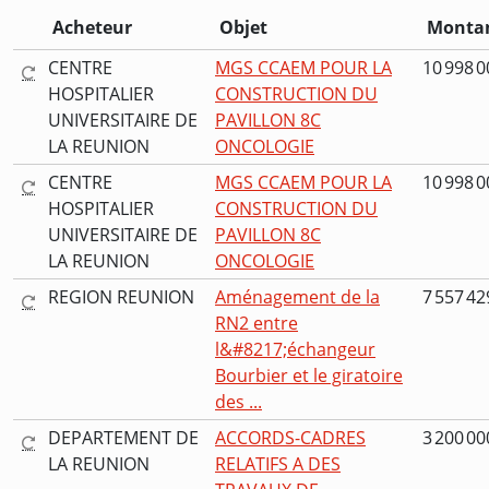
Acheteur
Objet
Monta
CENTRE
MGS CCAEM POUR LA
10 998 0
HOSPITALIER
CONSTRUCTION DU
UNIVERSITAIRE DE
PAVILLON 8C
LA REUNION
ONCOLOGIE
CENTRE
MGS CCAEM POUR LA
10 998 0
HOSPITALIER
CONSTRUCTION DU
UNIVERSITAIRE DE
PAVILLON 8C
LA REUNION
ONCOLOGIE
REGION REUNION
Aménagement de la
7 557 42
RN2 entre
l&#8217;échangeur
Bourbier et le giratoire
des ...
DEPARTEMENT DE
ACCORDS-CADRES
3 200 00
LA REUNION
RELATIFS A DES