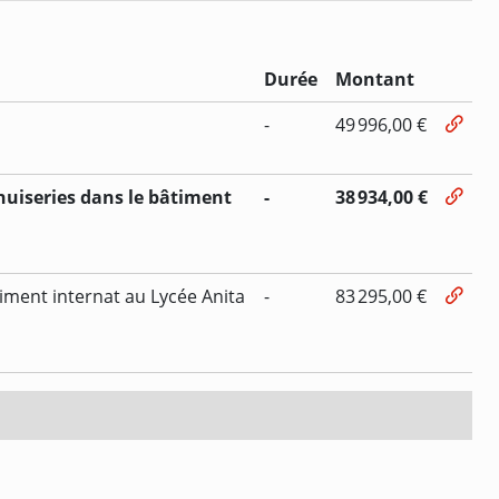
Durée
Montant
-
49 996,00 €
uiseries dans le bâtiment
-
38 934,00 €
iment internat au Lycée Anita
-
83 295,00 €