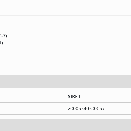
0-7)
1)
SIRET
20005340300057