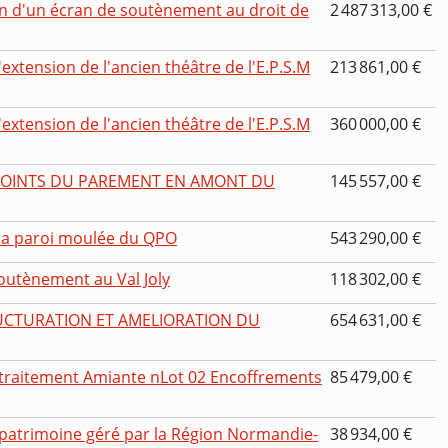
on d'un écran de soutènement au droit de
2 487 313,00 €
'extension de l'ancien théâtre de l'E.P.S.M
213 861,00 €
'extension de l'ancien théâtre de l'E.P.S.M
360 000,00 €
 JOINTS DU PAREMENT EN AMONT DU
145 557,00 €
 la paroi moulée du QPO
543 290,00 €
outènement au Val Joly
118 302,00 €
RUCTURATION ET AMELIORATION DU
654 631,00 €
 traitement Amiante nLot 02 Encoffrements
85 479,00 €
 patrimoine géré par la Région Normandie-
38 934,00 €