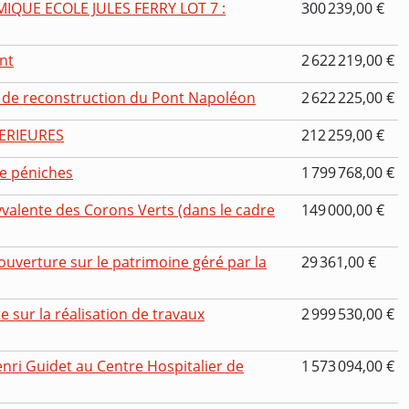
QUE ECOLE JULES FERRY LOT 7 :
300 239,00 €
nt
2 622 219,00 €
 de reconstruction du Pont Napoléon
2 622 225,00 €
TERIEURES
212 259,00 €
te péniches
1 799 768,00 €
lyvalente des Corons Verts (dans le cadre
149 000,00 €
verture sur le patrimoine géré par la
29 361,00 €
 sur la réalisation de travaux
2 999 530,00 €
nri Guidet au Centre Hospitalier de
1 573 094,00 €