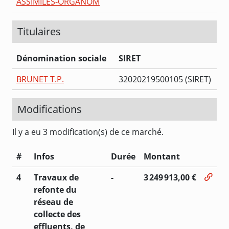
ASSIMILES-ORGANOM
Titulaires
Dénomination sociale
SIRET
BRUNET T.P.
32020219500105 (SIRET)
Modifications
Il y a eu 3 modification(s) de ce marché.
#
Infos
Durée
Montant
4
Travaux de
-
3 249 913,00 €
refonte du
réseau de
collecte des
effluents, de