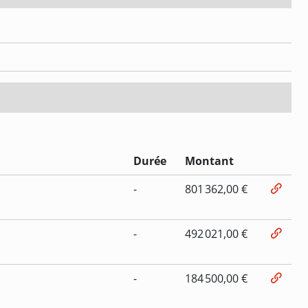
Durée
Montant
-
801 362,00 €
-
492 021,00 €
-
184 500,00 €