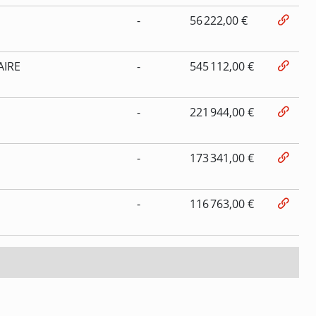
-
56 222,00 €
AIRE
-
545 112,00 €
-
221 944,00 €
-
173 341,00 €
-
116 763,00 €