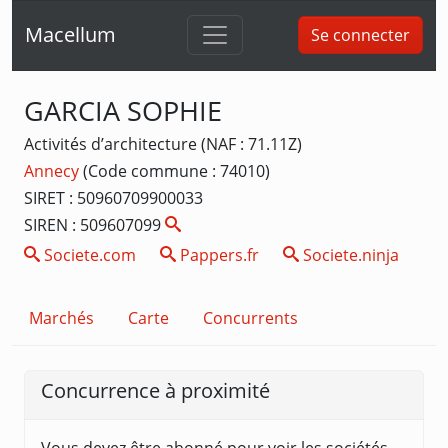
Macellum
Se connecter
GARCIA SOPHIE
Activités d’architecture (NAF : 71.11Z)
Annecy
(Code commune : 74010)
SIRET : 50960709900033
SIREN : 509607099
Societe.com
Pappers.fr
Societe.ninja
Marchés
Carte
Concurrents
Concurrence à proximité
Vous devez être abonné pour voir les sociétés