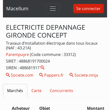
Macellum
Se connecter
ELECTRICITE DEPANNAGE
GIRONDE CONCEPT
Travaux d’installation électrique dans tous locaux
(NAF : 43.21A)
Parempuyre
(Code commune : 33312)
SIRET : 48868191700024
SIREN : 488681917
Societe.com
Pappers.fr
Societe.ninja
Marchés
Carte
Concurrents
Acheteur
Objet
Montant