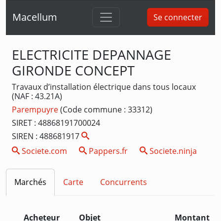
Macellum
Se connecter
ELECTRICITE DEPANNAGE
GIRONDE CONCEPT
Travaux d’installation électrique dans tous locaux
(NAF : 43.21A)
Parempuyre
(Code commune : 33312)
SIRET : 48868191700024
SIREN : 488681917
Societe.com
Pappers.fr
Societe.ninja
Marchés
Carte
Concurrents
Acheteur
Objet
Montant