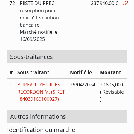
72
PIISTE DU PREC
-
237 940,00 €
resorption point
noir n°13 caution
bancaire
Marché notifié le
16/09/2025
Sous-traitances
#
Sous-traitant
Notifié le
Montant
1
BUREAU D'ETUDES
25/04/2024
20 806,00 €
RECORDON M. (SIRET
( Révisable
: 84039160100027)
)
Autres informations
Identification du marché