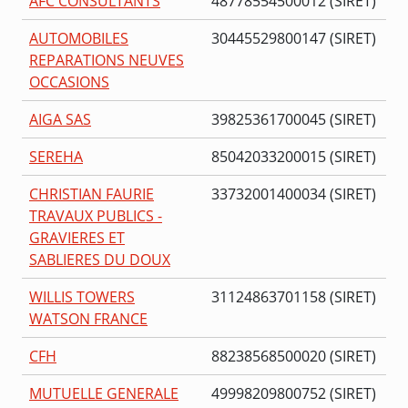
AFC CONSULTANTS
48778554500012 (SIRET)
AUTOMOBILES
30445529800147 (SIRET)
REPARATIONS NEUVES
OCCASIONS
AIGA SAS
39825361700045 (SIRET)
SEREHA
85042033200015 (SIRET)
CHRISTIAN FAURIE
33732001400034 (SIRET)
TRAVAUX PUBLICS -
GRAVIERES ET
SABLIERES DU DOUX
WILLIS TOWERS
31124863701158 (SIRET)
WATSON FRANCE
CFH
88238568500020 (SIRET)
MUTUELLE GENERALE
49998209800752 (SIRET)