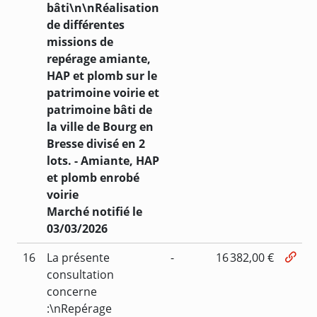
bâti\n\nRéalisation
de différentes
missions de
repérage amiante,
HAP et plomb sur le
patrimoine voirie et
patrimoine bâti de
la ville de Bourg en
Bresse divisé en 2
lots. - Amiante, HAP
et plomb enrobé
voirie
Marché notifié le
03/03/2026
16
La présente
-
16 382,00 €
consultation
concerne
:\nRepérage