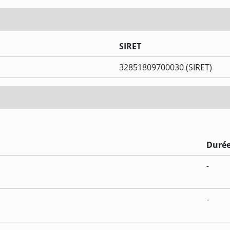
SIRET
32851809700030 (SIRET)
Duré
-
-