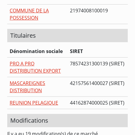
COMMUNE DE LA
21974008100019
POSSESSION
Titulaires
Dénomination sociale
SIRET
PRO A PRO
78574231300139 (SIRET)
DISTRIBUTION EXPORT
MASCAREIGNES
42157561400027 (SIRET)
DISTRIBUTION
REUNION PELAGIQUE
44162874000025 (SIRET)
Modifications
Il y a eu 19 modification(s) de ce marché.