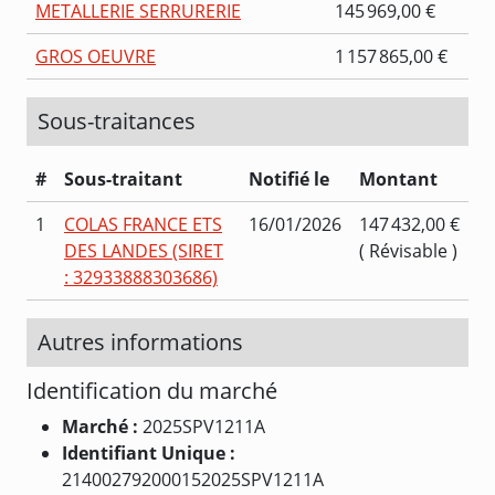
METALLERIE SERRURERIE
145 969,00 €
GROS OEUVRE
1 157 865,00 €
Sous-traitances
#
Sous-traitant
Notifié le
Montant
1
COLAS FRANCE ETS
16/01/2026
147 432,00 €
DES LANDES (SIRET
( Révisable )
: 32933888303686)
Autres informations
Identification du marché
Marché :
2025SPV1211A
Identifiant Unique :
214002792000152025SPV1211A