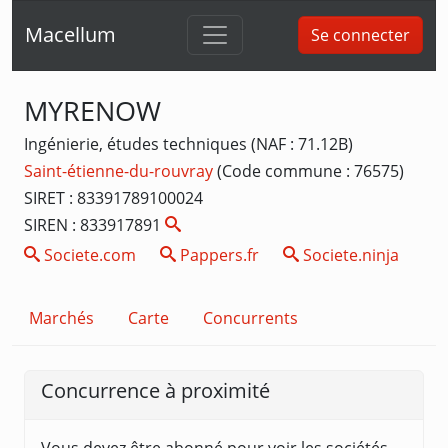
Macellum
Se connecter
MYRENOW
Ingénierie, études techniques (NAF : 71.12B)
Saint-étienne-du-rouvray
(Code commune : 76575)
SIRET : 83391789100024
SIREN : 833917891
Societe.com
Pappers.fr
Societe.ninja
Marchés
Carte
Concurrents
Concurrence à proximité
Vous devez être abonné pour voir les sociétés