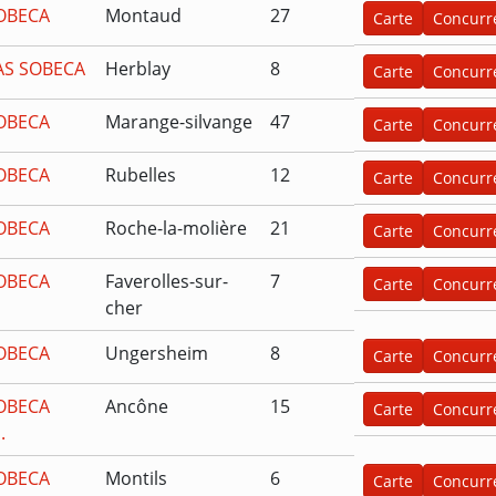
OBECA
Montaud
27
Carte
Concurr
AS SOBECA
Herblay
8
Carte
Concurr
OBECA
Marange-silvange
47
Carte
Concurr
OBECA
Rubelles
12
Carte
Concurr
OBECA
Roche-la-molière
21
Carte
Concurr
OBECA
Faverolles-sur-
7
Carte
Concurr
cher
OBECA
Ungersheim
8
Carte
Concurr
OBECA
Ancône
15
Carte
Concurr
.
OBECA
Montils
6
Carte
Concurr