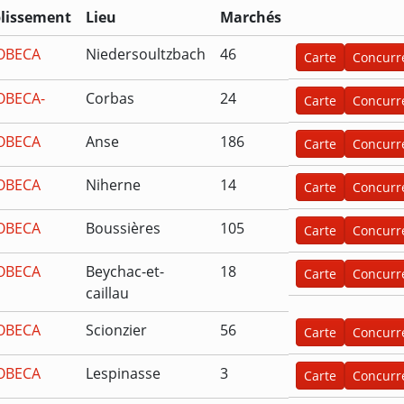
blissement
Lieu
Marchés
OBECA
Niedersoultzbach
46
Carte
Concurr
OBECA-
Corbas
24
Carte
Concurr
OBECA
Anse
186
Carte
Concurr
OBECA
Niherne
14
Carte
Concurr
OBECA
Boussières
105
Carte
Concurr
OBECA
Beychac-et-
18
Carte
Concurr
caillau
OBECA
Scionzier
56
Carte
Concurr
OBECA
Lespinasse
3
Carte
Concurr