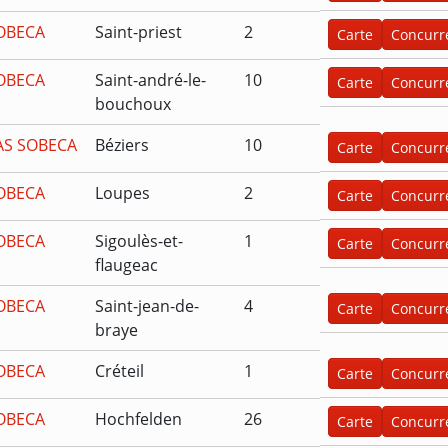
OBECA
Saint-priest
2
Carte
Concurr
OBECA
Saint-andré-le-
10
Carte
Concurr
bouchoux
AS SOBECA
Béziers
10
Carte
Concurr
OBECA
Loupes
2
Carte
Concurr
OBECA
Sigoulès-et-
1
Carte
Concurr
flaugeac
OBECA
Saint-jean-de-
4
Carte
Concurr
braye
OBECA
Créteil
1
Carte
Concurr
OBECA
Hochfelden
26
Carte
Concurr