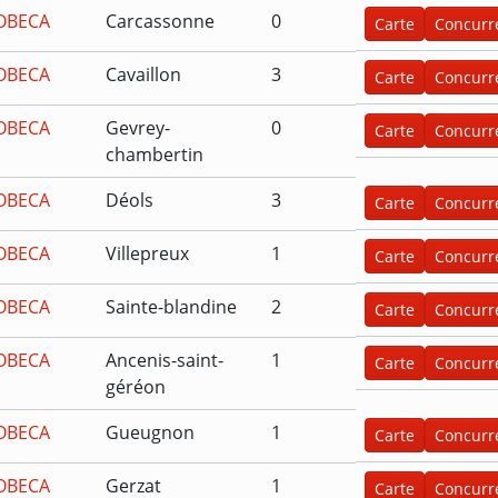
OBECA
Carcassonne
0
Carte
Concurr
OBECA
Cavaillon
3
Carte
Concurr
OBECA
Gevrey-
0
Carte
Concurr
chambertin
OBECA
Déols
3
Carte
Concurr
OBECA
Villepreux
1
Carte
Concurr
OBECA
Sainte-blandine
2
Carte
Concurr
OBECA
Ancenis-saint-
1
Carte
Concurr
géréon
OBECA
Gueugnon
1
Carte
Concurr
OBECA
Gerzat
1
Carte
Concurr