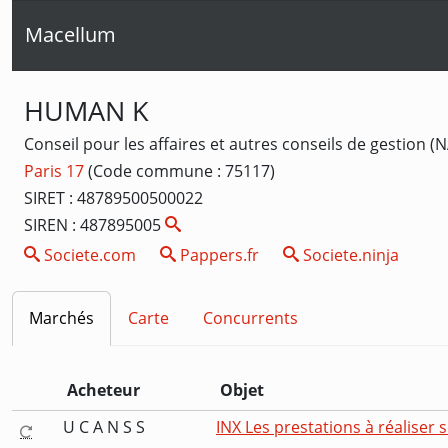
Macellum
HUMAN K
Conseil pour les affaires et autres conseils de gestion (N
Paris 17
(Code commune : 75117)
SIRET : 48789500500022
SIREN : 487895005
Societe.com
Pappers.fr
Societe.ninja
Marchés
Carte
Concurrents
Acheteur
Objet
U C A N S S
INX Les prestations à réaliser so