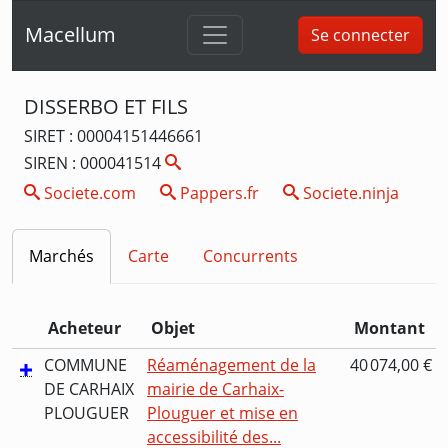
Macellum
Se connecter
DISSERBO ET FILS
SIRET : 00004151446661
SIREN : 000041514
Societe.com
Pappers.fr
Societe.ninja
Marchés
Carte
Concurrents
Acheteur
Objet
Montant
COMMUNE
Réaménagement de la
40 074,00 €
DE CARHAIX
mairie de Carhaix-
PLOUGUER
Plouguer et mise en
accessibilité des...