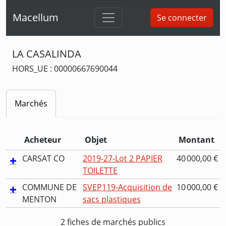
Macellum
Se connecter
LA CASALINDA
HORS_UE : 00000667690044
Marchés
Acheteur
Objet
Montant
CARSAT CO
2019-27-Lot 2 PAPIER
40 000,00 €
TOILETTE
COMMUNE DE
SVEP119-Acquisition de
10 000,00 €
MENTON
sacs plastiques
2 fiches de marchés publics