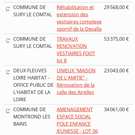
COMMUNE DE
Réhabilitation et
29 568,00 €
SURY LE COMTAL
extension des
vestiaires complexe
sportif de la Devalla
COMMUNE DE
TRAVAUX
53 375,00 €
SURY LE COMTAL
RENOVATION
VESTIAIRES FOOT
lot 8
DEUX FLEUVES
UNIEUX "MAISON
23 043,00 €
LOIRE HABITAT -
DE L'AMITIE" -
OFFICE PUBLIC DE
Rénovation de la
L'HABITAT DE LA
salle des Airelles
LOIRE
COMMUNE DE
AMENAGEMENT
34 061,00 €
MONTROND LES
ESPACE SOCIAL
BAINS
POLE ENFANCE
JEUNESSE - LOT 06