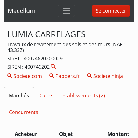
Macellum
Se connecter
LUMIA CARRELAGES
Travaux de revêtement des sols et des murs (NAF :
43.33Z)
SIRET : 40074620200029
SIREN : 400746202
Societe.com
Pappers.fr
Societe.ninja
Marchés
Carte
Etablissements (2)
Concurrents
Acheteur
Objet
Montant