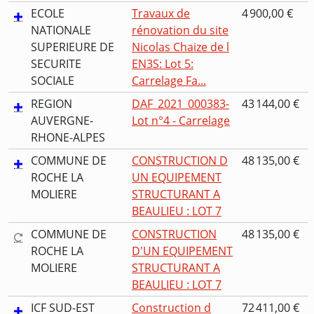
ECOLE
Travaux de
4 900,00 €
NATIONALE
rénovation du site
SUPERIEURE DE
Nicolas Chaize de l
SECURITE
EN3S: Lot 5:
SOCIALE
Carrelage Fa...
REGION
DAF_2021_000383-
43 144,00 €
AUVERGNE-
Lot n°4 - Carrelage
RHONE-ALPES
COMMUNE DE
CONSTRUCTION D
48 135,00 €
ROCHE LA
UN EQUIPEMENT
MOLIERE
STRUCTURANT A
BEAULIEU : LOT 7
COMMUNE DE
CONSTRUCTION
48 135,00 €
ROCHE LA
D'UN EQUIPEMENT
MOLIERE
STRUCTURANT A
BEAULIEU : LOT 7
ICF SUD-EST
Construction d
72 411,00 €