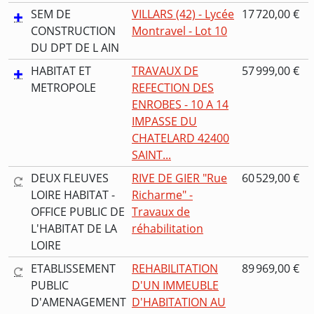
SEM DE
VILLARS (42) - Lycée
17 720,00 €
CONSTRUCTION
Montravel - Lot 10
DU DPT DE L AIN
HABITAT ET
TRAVAUX DE
57 999,00 €
METROPOLE
REFECTION DES
ENROBES - 10 A 14
IMPASSE DU
CHATELARD 42400
SAINT...
DEUX FLEUVES
RIVE DE GIER "Rue
60 529,00 €
LOIRE HABITAT -
Richarme" -
OFFICE PUBLIC DE
Travaux de
L'HABITAT DE LA
réhabilitation
LOIRE
ETABLISSEMENT
REHABILITATION
89 969,00 €
PUBLIC
D'UN IMMEUBLE
D'AMENAGEMENT
D'HABITATION AU