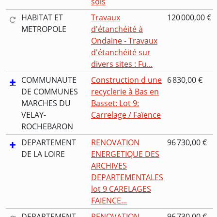
sols
HABITAT ET
Travaux
120 000,00 €
METROPOLE
d'étanchéité à
Ondaine - Travaux
d'étanchéité sur
divers sites : Fu...
COMMUNAUTE
Construction d une
6 830,00 €
DE COMMUNES
recyclerie à Bas en
MARCHES DU
Basset: Lot 9:
VELAY-
Carrelage / Faïence
ROCHEBARON
DEPARTEMENT
RENOVATION
96 730,00 €
DE LA LOIRE
ENERGETIQUE DES
ARCHIVES
DEPARTEMENTALES
lot 9 CARELAGES
FAIENCE...
DEPARTEMENT
RENOVATION
96 730,00 €