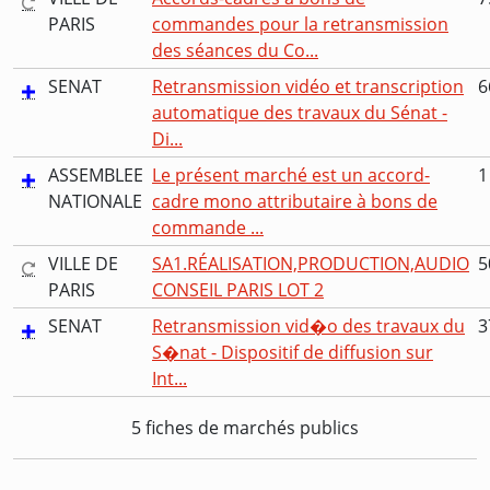
PARIS
commandes pour la retransmission
des séances du Co...
SENAT
Retransmission vidéo et transcription
6
automatique des travaux du Sénat -
Di...
ASSEMBLEE
Le présent marché est un accord-
1
NATIONALE
cadre mono attributaire à bons de
commande ...
VILLE DE
SA1.RÉALISATION,PRODUCTION,AUDIO
5
PARIS
CONSEIL PARIS LOT 2
SENAT
Retransmission vid�o des travaux du
3
S�nat - Dispositif de diffusion sur
Int...
5 fiches de marchés publics