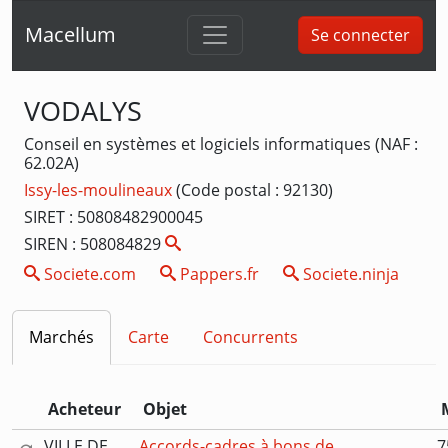
Macellum
Se connecter
VODALYS
Conseil en systèmes et logiciels informatiques (NAF :
62.02A)
Issy-les-moulineaux
(Code postal : 92130)
SIRET : 50808482900045
SIREN : 508084829
Societe.com
Pappers.fr
Societe.ninja
Marchés
Carte
Concurrents
Acheteur
Objet
VILLE DE
Accords-cadres à bons de
7