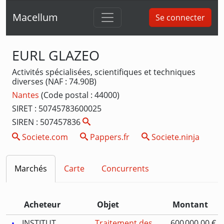
Macellum
Se connecter
EURL GLAZEO
Activités spécialisées, scientifiques et techniques
diverses (NAF : 74.90B)
Nantes
(Code postal : 44000)
SIRET : 50745783600025
SIREN : 507457836
Societe.com
Pappers.fr
Societe.ninja
Marchés
Carte
Concurrents
Acheteur
Objet
Montant
INSTITUT
Traitement des
600 000,00 €