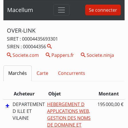
Macellum
Se connecter
OVER-LINK
SIRET : 00004435693301
SIREN : 000044356
Societe.com
Pappers.fr
Societe.ninja
Marchés
Carte
Concurrents
Acheteur
Objet
Montant
DEPARTEMENT
HEBERGEMENT D
195 000,00 €
D ILLE ET
APPLICATIONS WEB,
VILAINE
GESTION DES NOMS
DE DOMAINE ET