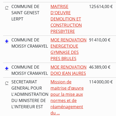
COMMUNE DE
MAITRISE
125 614,00 €
SAINT GENEST
D'OEUVRE
LERPT
DEMOLITION ET
CONSTRUCTION
PRESBYTERE
COMMUNE DE
MOE RENOVATION
91 410,00 €
MOISSY CRAMAYEL
ENERGETIQUE
GYMNASE DES
PRES BRULES
COMMUNE DE
MOE RENOVATION
46 389,00 €
MOISSY CRAMAYEL
DOJO JEAN JAURES
SECRETARIAT
Mission de
114 000,00 €
GENERAL POUR
maitrise d’œuvre
L'ADMINISTRATION
pour la mise aux
DU MINISTERE DE
normes et de
L'INTERIEUR EST
réaménagement
du ...