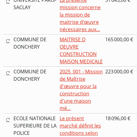
UNIVERSITE PARIS-
La présente
31 045,00 €
SACLAY
mission concerne
la mission de
maitrise d’œuvre
nécessaires aux...
COMMUNE DE
MAITRISE D
165 000,00 €
DONCHERY
OEUVRE
CONSTRUCTION
MAISON MEDICALE
COMMUNE DE
2025_001 - Mission
223 000,00 €
DONCHERY
de Maîtrise
d'œuvre pour la
construction
d'une maison
mé...
ECOLE NATIONALE
Le présent
18 096,00 €
SUPERIEURE DE LA
marché définit les
POLICE
conditions selon