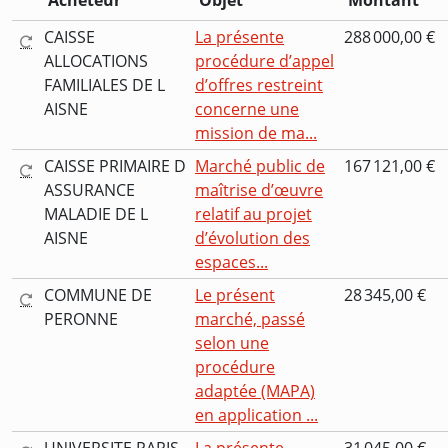
Acheteur
Objet
Montant
CAISSE
La présente
288 000,00 €
ALLOCATIONS
procédure d’appel
FAMILIALES DE L
d’offres restreint
AISNE
concerne une
mission de ma...
CAISSE PRIMAIRE D
Marché public de
167 121,00 €
ASSURANCE
maîtrise d’œuvre
MALADIE DE L
relatif au projet
AISNE
d’évolution des
espaces...
COMMUNE DE
Le présent
28 345,00 €
PERONNE
marché, passé
selon une
procédure
adaptée (MAPA)
en application ...