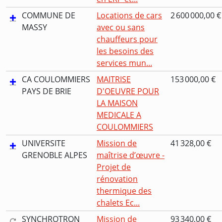
COMMUNE DE
Locations de cars
2 600 000,00 €
MASSY
avec ou sans
chauffeurs pour
les besoins des
services mun...
CA COULOMMIERS
MAITRISE
153 000,00 €
PAYS DE BRIE
D'OEUVRE POUR
LA MAISON
MEDICALE A
COULOMMIERS
UNIVERSITE
Mission de
41 328,00 €
GRENOBLE ALPES
maîtrise d’œuvre -
Projet de
rénovation
thermique des
chalets Ec...
SYNCHROTRON
Mission de
93 340,00 €