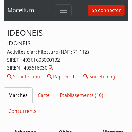
Macellum
Se connecter
IDEONEIS
IDONEIS
Activités d’architecture (NAF : 71.11Z)
SIRET : 40361603000132
SIREN : 403616030
Societe.com
Pappers.fr
Societe.ninja
Marchés
Carte
Etablissements (10)
Concurrents