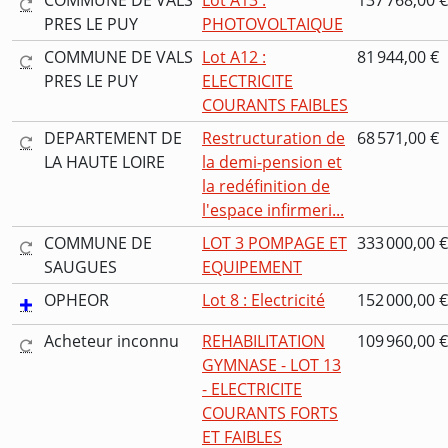
COMMUNE DE VALS
Lot A13 :
137 768,00 €
PRES LE PUY
PHOTOVOLTAIQUE
COMMUNE DE VALS
Lot A12 :
81 944,00 €
PRES LE PUY
ELECTRICITE
COURANTS FAIBLES
DEPARTEMENT DE
Restructuration de
68 571,00 €
LA HAUTE LOIRE
la demi-pension et
la redéfinition de
l'espace infirmeri...
COMMUNE DE
LOT 3 POMPAGE ET
333 000,00 €
SAUGUES
EQUIPEMENT
OPHEOR
Lot 8 : Electricité
152 000,00 €
Acheteur inconnu
REHABILITATION
109 960,00 €
GYMNASE - LOT 13
- ELECTRICITE
COURANTS FORTS
ET FAIBLES