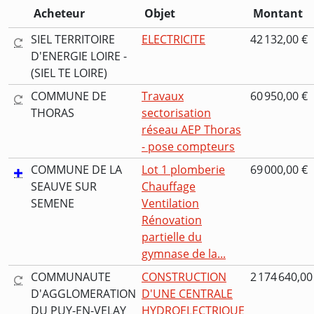
Acheteur
Objet
Montant
SIEL TERRITOIRE
ELECTRICITE
42 132,00 €
D'ENERGIE LOIRE -
(SIEL TE LOIRE)
COMMUNE DE
Travaux
60 950,00 €
THORAS
sectorisation
réseau AEP Thoras
- pose compteurs
COMMUNE DE LA
Lot 1 plomberie
69 000,00 €
SEAUVE SUR
Chauffage
SEMENE
Ventilation
Rénovation
partielle du
gymnase de la...
COMMUNAUTE
CONSTRUCTION
2 174 640,00
D'AGGLOMERATION
D'UNE CENTRALE
DU PUY-EN-VELAY
HYDROELECTRIQUE