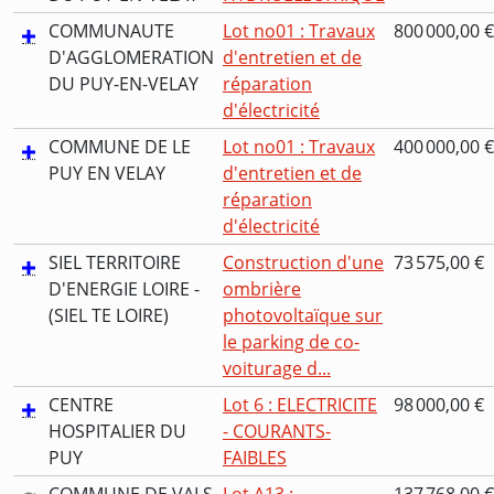
COMMUNAUTE
Lot no01 : Travaux
800 000,00 €
D'AGGLOMERATION
d'entretien et de
DU PUY-EN-VELAY
réparation
d'électricité
COMMUNE DE LE
Lot no01 : Travaux
400 000,00 €
PUY EN VELAY
d'entretien et de
réparation
d'électricité
SIEL TERRITOIRE
Construction d'une
73 575,00 €
D'ENERGIE LOIRE -
ombrière
(SIEL TE LOIRE)
photovoltaïque sur
le parking de co-
voiturage d...
CENTRE
Lot 6 : ELECTRICITE
98 000,00 €
HOSPITALIER DU
- COURANTS-
PUY
FAIBLES