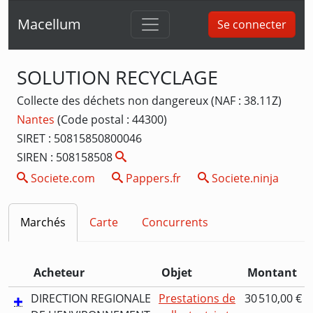
Macellum
Se connecter
SOLUTION RECYCLAGE
Collecte des déchets non dangereux (NAF : 38.11Z)
Nantes
(Code postal : 44300)
SIRET : 50815850800046
SIREN : 508158508
Societe.com
Pappers.fr
Societe.ninja
Marchés
Carte
Concurrents
Acheteur
Objet
Montant
DIRECTION REGIONALE
Prestations de
30 510,00 €