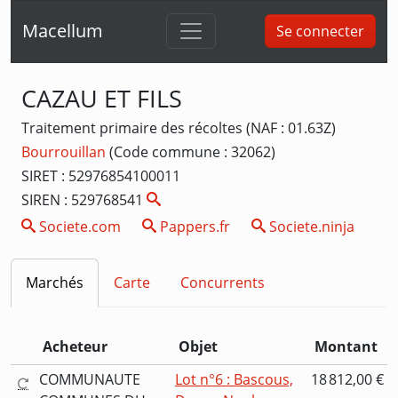
Macellum
Se connecter
CAZAU ET FILS
Traitement primaire des récoltes (NAF : 01.63Z)
Bourrouillan
(Code commune : 32062)
SIRET : 52976854100011
SIREN : 529768541
Societe.com
Pappers.fr
Societe.ninja
Marchés
Carte
Concurrents
Acheteur
Objet
Montant
COMMUNAUTE
Lot n°6 : Bascous,
18 812,00 €