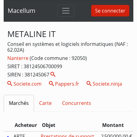
Macellum
Se connecter
METALINE IT
Conseil en systèmes et logiciels informatiques (NAF :
62.02A)
Nanterre
(Code commune : 92050)
SIRET : 38124506700099
SIREN : 381245067
Societe.com
Pappers.fr
Societe.ninja
Marchés
Carte
Concurrents
Acheteur
Objet
Montant
ARTE
Prestations de support
2 500 000,00 €