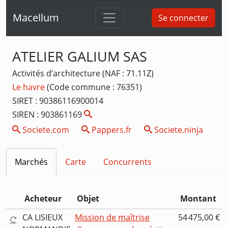
Macellum
Se connecter
ATELIER GALIUM SAS
Activités d’architecture (NAF : 71.11Z)
Le havre
(Code commune : 76351)
SIRET : 90386116900014
SIREN : 903861169
Societe.com
Pappers.fr
Societe.ninja
Marchés
Carte
Concurrents
Acheteur
Objet
Montant
CA LISIEUX
Mission de maîtrise
54 475,00 €