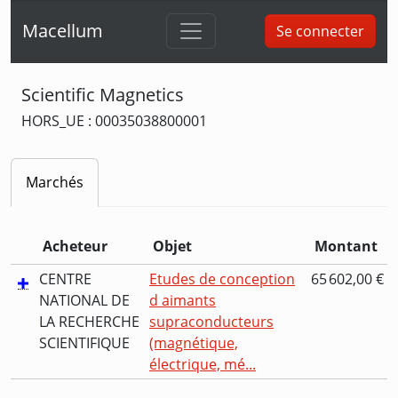
Macellum
Se connecter
Scientific Magnetics
HORS_UE : 00035038800001
Marchés
Acheteur
Objet
Montant
CENTRE
Etudes de conception
65 602,00 €
NATIONAL DE
d aimants
LA RECHERCHE
supraconducteurs
SCIENTIFIQUE
(magnétique,
électrique, mé...