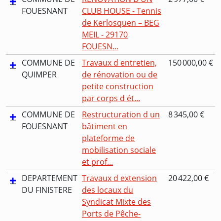
FOUESNANT
CLUB HOUSE - Tennis
de Kerlosquen – BEG
MEIL - 29170
FOUESN...
COMMUNE DE
Travaux d entretien,
150 000,00 €
QUIMPER
de rénovation ou de
petite construction
par corps d ét...
COMMUNE DE
Restructuration d un
8 345,00 €
FOUESNANT
bâtiment en
plateforme de
mobilisation sociale
et prof...
DEPARTEMENT
Travaux d extension
20 422,00 €
DU FINISTERE
des locaux du
Syndicat Mixte des
Ports de Pêche-