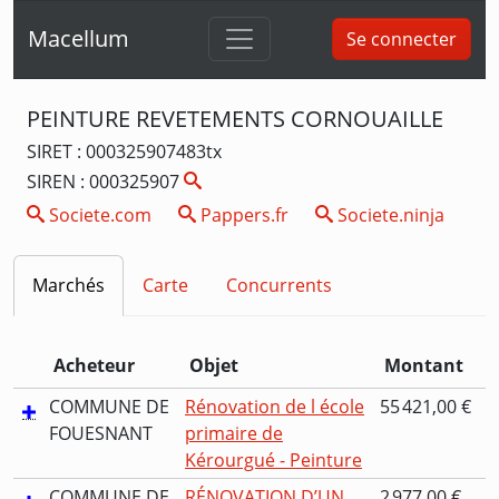
Macellum
Se connecter
PEINTURE REVETEMENTS CORNOUAILLE
SIRET : 000325907483tx
SIREN : 000325907
Societe.com
Pappers.fr
Societe.ninja
Marchés
Carte
Concurrents
Acheteur
Objet
Montant
COMMUNE DE
Rénovation de l école
55 421,00 €
FOUESNANT
primaire de
Kérourgué - Peinture
COMMUNE DE
RÉNOVATION D’UN
2 977,00 €