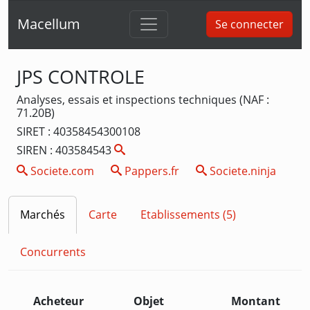
Macellum
Se connecter
JPS CONTROLE
Analyses, essais et inspections techniques (NAF :
71.20B)
SIRET : 40358454300108
SIREN : 403584543
Societe.com
Pappers.fr
Societe.ninja
Marchés
Carte
Etablissements (5)
Concurrents
Acheteur
Objet
Montant