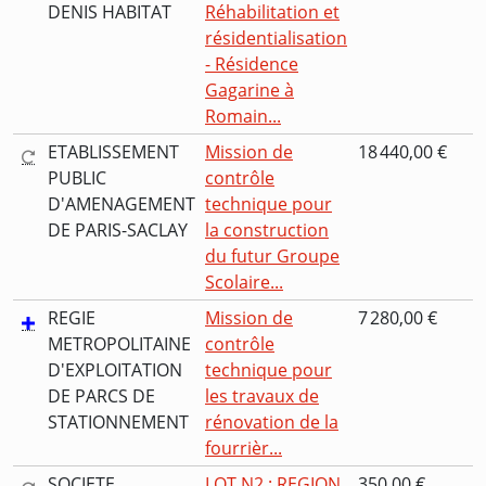
DENIS HABITAT
Réhabilitation et
résidentialisation
- Résidence
Gagarine à
Romain...
ETABLISSEMENT
Mission de
18 440,00 €
PUBLIC
contrôle
D'AMENAGEMENT
technique pour
DE PARIS-SACLAY
la construction
du futur Groupe
Scolaire...
REGIE
Mission de
7 280,00 €
METROPOLITAINE
contrôle
D'EXPLOITATION
technique pour
DE PARCS DE
les travaux de
STATIONNEMENT
rénovation de la
fourrièr...
SOCIETE
LOT N2 : REGION
350,00 €