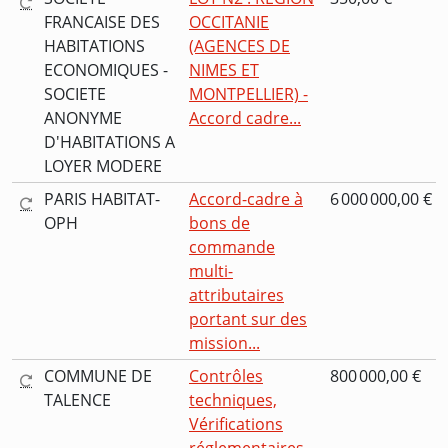
FRANCAISE DES
OCCITANIE
HABITATIONS
(AGENCES DE
ECONOMIQUES -
NIMES ET
SOCIETE
MONTPELLIER) -
ANONYME
Accord cadre...
D'HABITATIONS A
LOYER MODERE
PARIS HABITAT-
Accord-cadre à
6 000 000,00 €
OPH
bons de
commande
multi-
attributaires
portant sur des
mission...
COMMUNE DE
Contrôles
800 000,00 €
TALENCE
techniques,
Vérifications