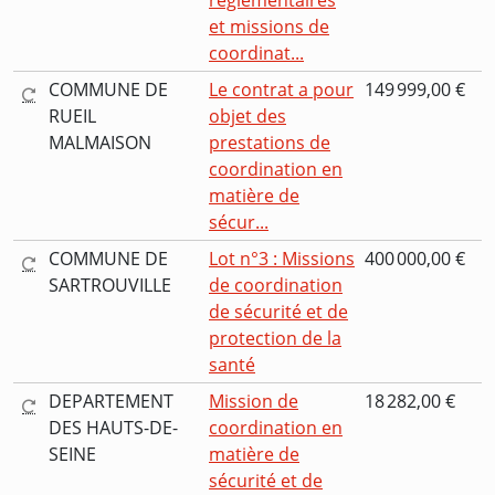
réglementaires
et missions de
coordinat...
COMMUNE DE
Le contrat a pour
149 999,00 €
RUEIL
objet des
MALMAISON
prestations de
coordination en
matière de
sécur...
COMMUNE DE
Lot n°3 : Missions
400 000,00 €
SARTROUVILLE
de coordination
de sécurité et de
protection de la
santé
DEPARTEMENT
Mission de
18 282,00 €
DES HAUTS-DE-
coordination en
SEINE
matière de
sécurité et de