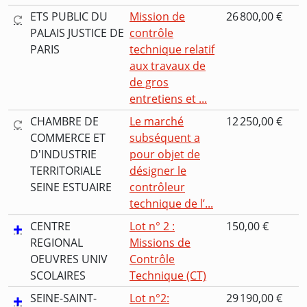
ETS PUBLIC DU
Mission de
26 800,00 €
PALAIS JUSTICE DE
contrôle
PARIS
technique relatif
aux travaux de
de gros
entretiens et ...
CHAMBRE DE
Le marché
12 250,00 €
COMMERCE ET
subséquent a
D'INDUSTRIE
pour objet de
TERRITORIALE
désigner le
SEINE ESTUAIRE
contrôleur
technique de l’...
CENTRE
Lot n° 2 :
150,00 €
REGIONAL
Missions de
OEUVRES UNIV
Contrôle
SCOLAIRES
Technique (CT)
SEINE-SAINT-
Lot n°2:
29 190,00 €