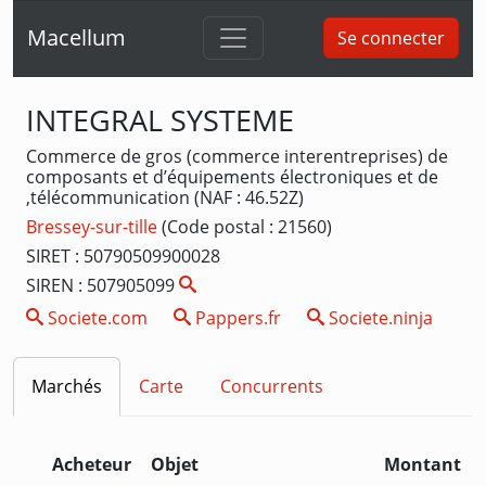
Macellum
Se connecter
INTEGRAL SYSTEME
Commerce de gros (commerce interentreprises) de
composants et d’équipements électroniques et de
,télécommunication (NAF : 46.52Z)
Bressey-sur-tille
(Code postal : 21560)
SIRET : 50790509900028
SIREN : 507905099
Societe.com
Pappers.fr
Societe.ninja
Marchés
Carte
Concurrents
Acheteur
Objet
Montant