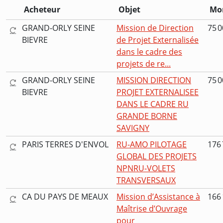
Acheteur
Objet
Mo
GRAND-ORLY SEINE
Mission de Direction
75 0
BIEVRE
de Projet Externalisée
dans le cadre des
projets de re...
GRAND-ORLY SEINE
MISSION DIRECTION
75 0
BIEVRE
PROJET EXTERNALISEE
DANS LE CADRE RU
GRANDE BORNE
SAVIGNY
PARIS TERRES D'ENVOL
RU-AMO PILOTAGE
176 
GLOBAL DES PROJETS
NPNRU-VOLETS
TRANSVERSAUX
CA DU PAYS DE MEAUX
Mission d’Assistance à
166 
Maîtrise d’Ouvrage
pour