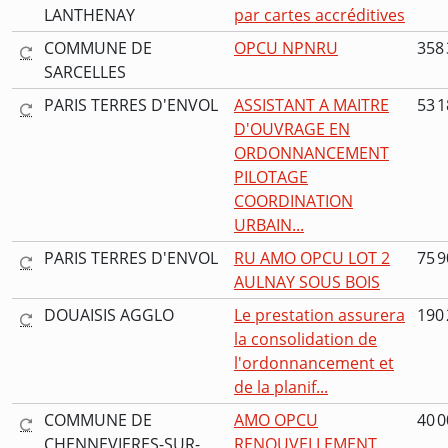
LANTHENAY
par cartes accréditives
COMMUNE DE
OPCU NPNRU
358 
SARCELLES
PARIS TERRES D'ENVOL
ASSISTANT A MAITRE
53 1
D'OUVRAGE EN
ORDONNANCEMENT
PILOTAGE
COORDINATION
URBAIN...
PARIS TERRES D'ENVOL
RU AMO OPCU LOT 2
75 9
AULNAY SOUS BOIS
DOUAISIS AGGLO
Le prestation assurera
190 
la consolidation de
l'ordonnancement et
de la planif...
COMMUNE DE
AMO OPCU
40 0
CHENNEVIERES-SUR-
RENOUVELLEMENT