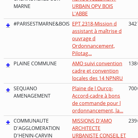
MARNE
URBAIN QPV BOIS
L'ABBE
#PARISESTMARNE&BOIS
EPT 2318-Mission d
342 
assistant à maîtrise d
ouvrage d
Ordonnancement,
Pilotag...
PLAINE COMMUNE
AMO suivi convention
138 
cadre et convention
locales des 14 NPNRU
SEQUANO
Plaine de l Ourcq-
700 
AMENAGEMENT
Accord-cadre à bons
de commande pour l
ordonnancement, la...
COMMUNAUTE
MISSIONS D'AMO
239 
D'AGGLOMERATION
ARCHITECTE
D'HENIN-CARVIN
URBANISTE CONSEIL ET