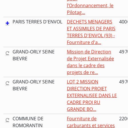
l’Ordonnancement, le
Pilotag...
PARIS TERRES D'ENVOL
DECHETS MENAGERS
400 
ET ASSIMILES DE PARIS
TERRES D'ENVOL (93) -
Fourniture d'a...
GRAND-ORLY SEINE
Mission de Direction
49 7
BIEVRE
de Projet Externalisée
dans le cadre des
projets de re...
GRAND-ORLY SEINE
LOT 2 MISSION
49 7
BIEVRE
DIRECTION PROJET
EXTERNALISEE DANS LE
CADRE PROJ RU
GRANDE BO...
COMMUNE DE
Fourniture de
220 
ROMORANTIN
carburants et services