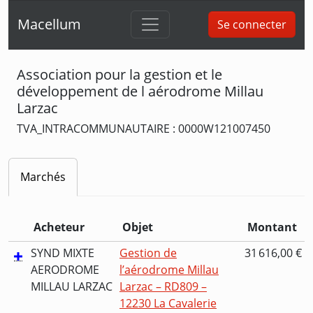
Macellum
Se connecter
Association pour la gestion et le
développement de l aérodrome Millau
Larzac
TVA_INTRACOMMUNAUTAIRE : 0000W121007450
Marchés
Acheteur
Objet
Montant
SYND MIXTE
Gestion de
31 616,00 €
AERODROME
l’aérodrome Millau
MILLAU LARZAC
Larzac – RD809 –
12230 La Cavalerie