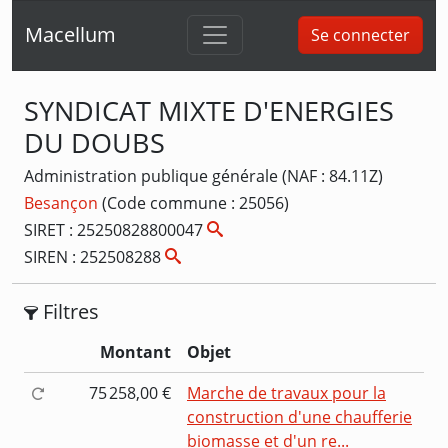
Macellum
Se connecter
SYNDICAT MIXTE D'ENERGIES
DU DOUBS
Administration publique générale (NAF : 84.11Z)
Besançon
(Code commune : 25056)
SIRET : 25250828800047
SIREN : 252508288
Filtres
Montant
Objet
75 258,00 €
Marche de travaux pour la
construction d'une chaufferie
biomasse et d'un re...