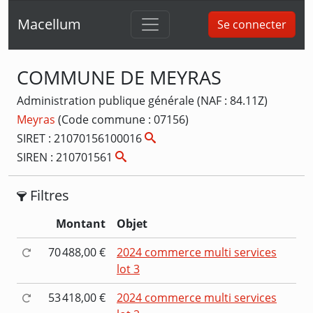
Macellum
Se connecter
COMMUNE DE MEYRAS
Administration publique générale (NAF : 84.11Z)
Meyras
(Code commune : 07156)
SIRET : 21070156100016
SIREN : 210701561
Filtres
Montant
Objet
70 488,00 €
2024 commerce multi services
lot 3
53 418,00 €
2024 commerce multi services