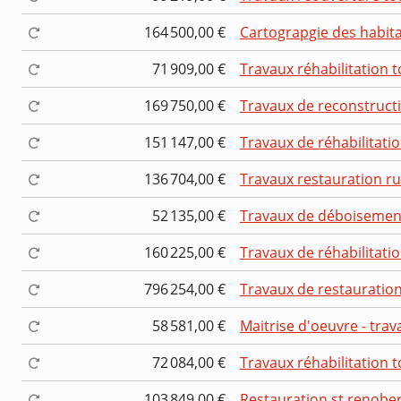
164 500,00 €
Cartograpgie des habitat
71 909,00 €
Travaux réhabilitation 
169 750,00 €
Travaux de reconstructi
151 147,00 €
Travaux de réhabilitati
136 704,00 €
Travaux restauration r
52 135,00 €
Travaux de déboisemen
160 225,00 €
Travaux de réhabilitatio
796 254,00 €
Travaux de restauratio
58 581,00 €
Maitrise d'oeuvre - trav
72 084,00 €
Travaux réhabilitation t
103 849,00 €
Restauration st renober