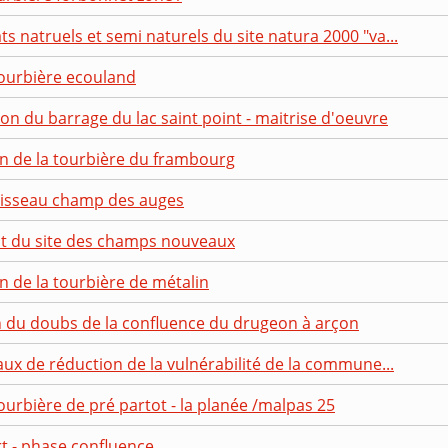
s natruels et semi naturels du site natura 2000 "va...
tourbière ecouland
on du barrage du lac saint point - maitrise d'oeuvre
on de la tourbière du frambourg
uisseau champ des auges
t du site des champs nouveaux
n de la tourbière de métalin
n du doubs de la confluence du drugeon à arçon
aux de réduction de la vulnérabilité de la commune...
ourbière de pré partot - la planée /malpas 25
t - phase confluence