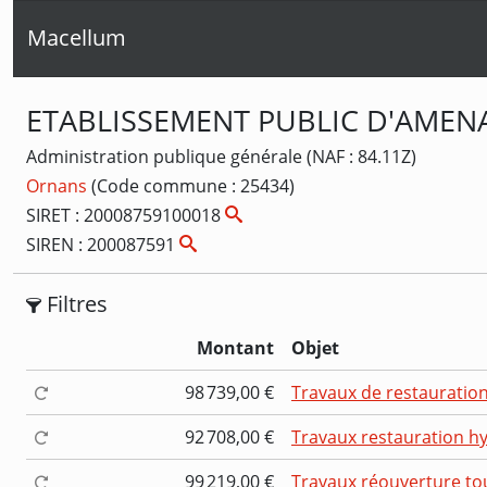
Macellum
ETABLISSEMENT PUBLIC D'AMEN
Administration publique générale (NAF : 84.11Z)
Ornans
(Code commune : 25434)
SIRET : 20008759100018
SIREN : 200087591
Filtres
Montant
Objet
98 739,00 €
Travaux de restauration
92 708,00 €
Travaux restauration h
99 219,00 €
Travaux réouverture to