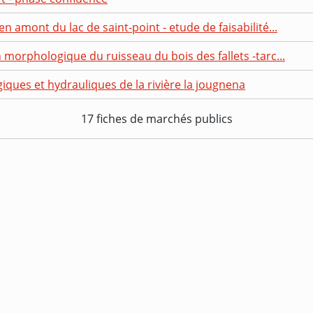
 amont du lac de saint-point - etude de faisabilité...
 morphologique du ruisseau du bois des fallets -tarc...
ues et hydrauliques de la rivière la jougnena
17 fiches de marchés publics