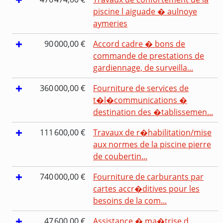
piscine l aiguade � aulnoye
aymeries
90 000,00 €
Accord cadre � bons de
commande de prestations de
gardiennage, de surveilla...
360 000,00 €
Fourniture de services de
t�l�communications �
destination des �tablissemen...
111 600,00 €
Travaux de r�habilitation/mise
aux normes de la piscine pierre
de coubertin...
740 000,00 €
Fourniture de carburants par
cartes accr�ditives pour les
besoins de la com...
47 600,00 €
Assistance � ma�trise d