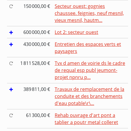
150 000,00 €
Secteur ouest: gognies
chaussee. feignies, neuf mesnil,
vieux mesnil, hautm...
600 000,00 €
Lot 2: secteur ouest
430 000,00 €
Entretien des espaces verts et
paysagers
1 811 528,00 €
Tvx d amen de voirie ds le cadre
de requal esp publ jeumont-
projet npnru p...
389 811,00 €
Travaux de remplacement de la
conduite et des branchements
d'eau potable\r\...
61 300,00 €
Rehab ouvrage d'art pont a
tablier a poutr metal colleret