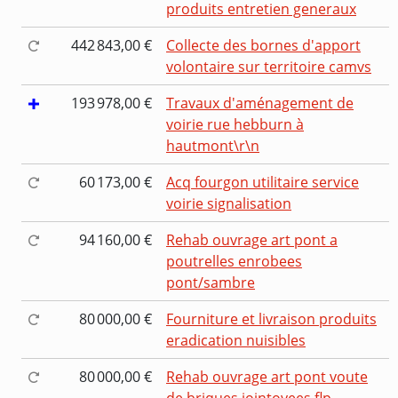
produits entretien generaux
442 843,00 €
Collecte des bornes d'apport
volontaire sur territoire camvs
193 978,00 €
Travaux d'aménagement de
voirie rue hebburn à
hautmont\r\n
60 173,00 €
Acq fourgon utilitaire service
voirie signalisation
94 160,00 €
Rehab ouvrage art pont a
poutrelles enrobees
pont/sambre
80 000,00 €
Fourniture et livraison produits
eradication nuisibles
80 000,00 €
Rehab ouvrage art pont voute
de briques jointoyees flp