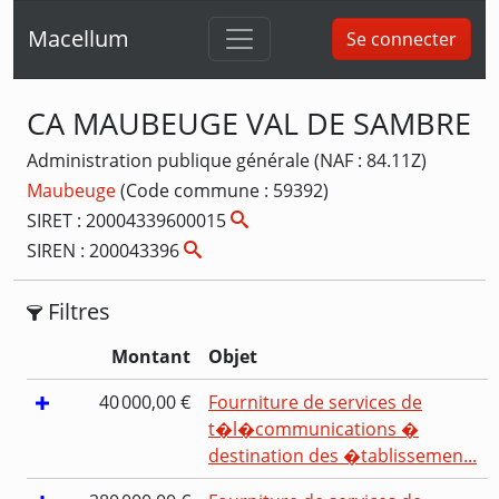
Macellum
Se connecter
CA MAUBEUGE VAL DE SAMBRE
Administration publique générale (NAF : 84.11Z)
Maubeuge
(Code commune : 59392)
SIRET : 20004339600015
SIREN : 200043396
Filtres
Montant
Objet
40 000,00 €
Fourniture de services de
t�l�communications �
destination des �tablissemen...