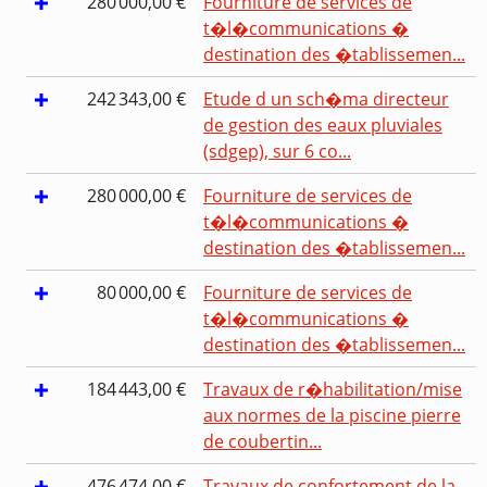
280 000,00 €
Fourniture de services de
t�l�communications �
destination des �tablissemen...
242 343,00 €
Etude d un sch�ma directeur
de gestion des eaux pluviales
(sdgep), sur 6 co...
280 000,00 €
Fourniture de services de
t�l�communications �
destination des �tablissemen...
80 000,00 €
Fourniture de services de
t�l�communications �
destination des �tablissemen...
184 443,00 €
Travaux de r�habilitation/mise
aux normes de la piscine pierre
de coubertin...
476 474,00 €
Travaux de confortement de la