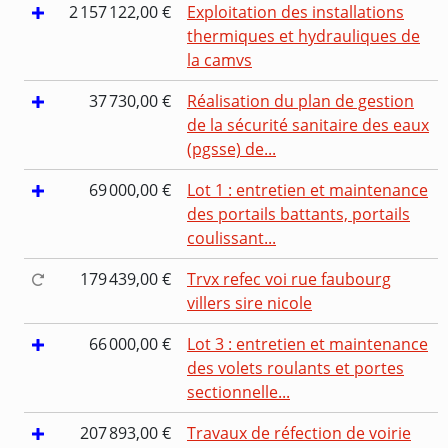
2 157 122,00 €
Exploitation des installations
thermiques et hydrauliques de
la camvs
37 730,00 €
Réalisation du plan de gestion
de la sécurité sanitaire des eaux
(pgsse) de...
69 000,00 €
Lot 1 : entretien et maintenance
des portails battants, portails
coulissant...
179 439,00 €
Trvx refec voi rue faubourg
villers sire nicole
66 000,00 €
Lot 3 : entretien et maintenance
des volets roulants et portes
sectionnelle...
207 893,00 €
Travaux de réfection de voirie