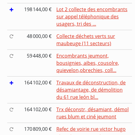
198 144,00 €
Lot 2 collecte des encombrants
sur appel téléphonique des
usagers, tri des ...
48 000,00 €
Collecte déchets verts sur
maubeuge (11 secteurs)
59 448,00 €
Encombrants jeumont,
bousignies, aibes, cousolre,
quievelon,obrechies, coll...
164 102,00 €
Travaux de déconstruction, de
désamiantage, de démolition
du 61 rue león bl...
164 102,00 €
Trx déconstr, désamiant, démol
rues blum et ciné jeumont
170 809,00 €
Refec de voirie rue victor hugo