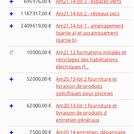
695 976,00 €
Am21.14-lot 3 - espaces verts
1 167 317,00 €
Am21.14-lot 2 - réseaux secs
2 409 619,00 €
Am21.14-lot 1 - aménagement
(partie a) et assainissement
(partie b)
10 000,00 €
Am21.12-formations initiales et
recyclages des habilitations
électriques (f...
52 000,00 €
Am20.13-lot 2 fourniture et
livraison de produits
spécifiques pour piscines
62 000,00 €
Am20.13-lot 1 fourniture et
livraison de produits d
entretien généraux
7 500,00 €
Am20.14-entretien, dépannage