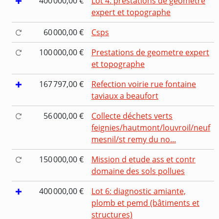
400 000,00 €
Lot 4: prestations de géomètre
expert et topographe
60 000,00 €
Csps
100 000,00 €
Prestations de geometre expert
et topographe
167 797,00 €
Refection voirie rue fontaine
taviaux a beaufort
56 000,00 €
Collecte déchets verts
feignies/hautmont/louvroil/neuf
mesnil/st remy du no...
150 000,00 €
Mission d etude ass et contr
domaine des sols pollues
400 000,00 €
Lot 6: diagnostic amiante,
plomb et pemd (bâtiments et
structures)