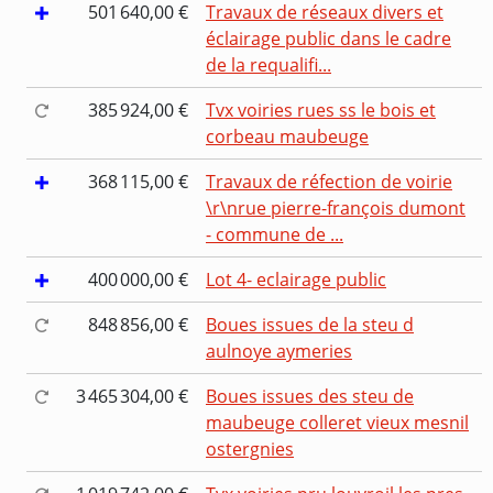
501 640,00 €
Travaux de réseaux divers et
éclairage public dans le cadre
de la requalifi...
385 924,00 €
Tvx voiries rues ss le bois et
corbeau maubeuge
368 115,00 €
Travaux de réfection de voirie
\r\nrue pierre-françois dumont
- commune de ...
400 000,00 €
Lot 4- eclairage public
848 856,00 €
Boues issues de la steu d
aulnoye aymeries
3 465 304,00 €
Boues issues des steu de
maubeuge colleret vieux mesnil
ostergnies