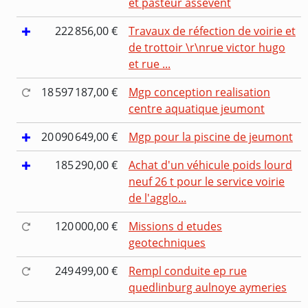
et pasteur assevent
222 856,00 €
Travaux de réfection de voirie et
de trottoir \r\nrue victor hugo
et rue ...
18 597 187,00 €
Mgp conception realisation
centre aquatique jeumont
20 090 649,00 €
Mgp pour la piscine de jeumont
185 290,00 €
Achat d'un véhicule poids lourd
neuf 26 t pour le service voirie
de l'agglo...
120 000,00 €
Missions d etudes
geotechniques
249 499,00 €
Rempl conduite ep rue
quedlinburg aulnoye aymeries