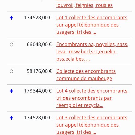
louvroil, feignies, rousies
174 528,00 €
Lot 1 collecte des encombrants
sur appel téléphonique des
usagers, tri des ...
66 048,00 €
Encombrants aa, noyelles, sass,
leval, msw,berl,src,ecuelin,
pss,eclaibes, ...
58 176,00 €
Collecte des encombrants
commune de maubeuge
178 344,00 €
Lot 4 collecte des encombrants,
tri des encombrants par
réemploi et recycla...
174 528,00 €
Lot 3 collecte des encombrants
sur appel téléphonique des
usagers, tri des ...