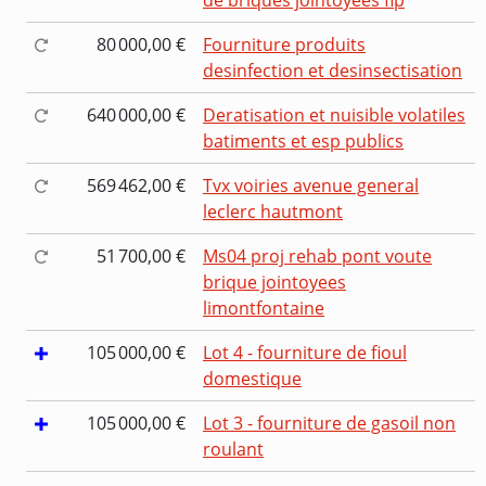
80 000,00 €
Fourniture produits
desinfection et desinsectisation
640 000,00 €
Deratisation et nuisible volatiles
batiments et esp publics
569 462,00 €
Tvx voiries avenue general
leclerc hautmont
51 700,00 €
Ms04 proj rehab pont voute
brique jointoyees
limontfontaine
105 000,00 €
Lot 4 - fourniture de fioul
domestique
105 000,00 €
Lot 3 - fourniture de gasoil non
roulant