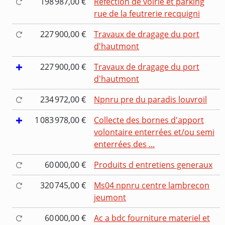
198 987,00 €
Refection de voirie et parking
rue de la feutrerie recquigni
227 900,00 €
Travaux de dragage du port
d'hautmont
227 900,00 €
Travaux de dragage du port
d'hautmont
234 972,00 €
Npnru pre du paradis louvroil
1 083 978,00 €
Collecte des bornes d'apport
volontaire enterrées et/ou semi
enterrées des ...
60 000,00 €
Produits d entretiens generaux
320 745,00 €
Ms04 npnru centre lambrecon
jeumont
60 000,00 €
Ac a bdc fourniture materiel et