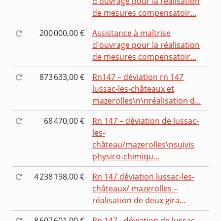
d'ouvrage pour la réalisation
de mesures compensatoir...
200 000,00 €
Assistance à maîtrise
d'ouvrage pour la réalisation
de mesures compensatoir...
873 633,00 €
Rn147 – déviation rn 147
lussac-les-châteaux et
mazerolles\n\nréalisation d...
68 470,00 €
Rn 147 – déviation de lussac-
les-
château/mazerolles\nsuivis
physico-chimiqu...
4 238 198,00 €
Rn 147 déviation lussac-les-
châteaux/ mazerolles –
réalisation de deux gira...
8 607 601,00 €
Rn 147 - déviation de lussac-