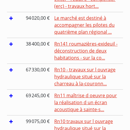
(erc) - travaux hort...
94 020,00 €
Le marché est destiné à
accompagner les pilotes du
quatrième plan régional ...
38 400,00 €
Rn141 roumazières-exideuil -
déconstruction de deux
habitations - sur la co...
67 330,00 €
Rn10 - travaux sur l ouvrage
hydraulique situé sur la
charreau à la-couronn...
69 245,00 €
Rn11 maîtrise d oeuvre pour
la réalisation d un écran
acoustique à sainte-s...
99 075,00 €
Rn10 travaux sur l ouvrage
hydraulique situé sur la