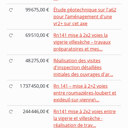
99 675,00 €
Étude géotechnique sur l'a62
pour l’aménagement d'une
vr2+ sur cet axe
69 510,00 €
Rn141 mise à 2x2 voies la
vigerie villesèche – travaux
préparatoires et mes...
48 275,00 €
Réalisation des visites
d'inspection détaillées
initiales des ouvrages d'ar...
1 737 450,00 €
Rn 141 – mise à 2×2 voies
entre roumazières-loubert et
exideuil-sur-vienne\...
244 446,00 €
Rn141 mise à 2x2 voies entre
la vigerie et villesèche -
réalisation de trav...