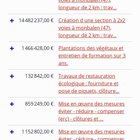
longueur de 2 km : trav...
14 482 237,00 €
Création d une section à 2x2
voies à monbalen (47),
longueur de 2 km : trav...
1 466 428,00 €
Plantations des végétaux et
entretien de formation sur 3
ans.
132 842,00 €
Travaux de restauration
écologique : fourniture et
pose de piquets, clôture...
859 249,00 €
Mise en œuvre des mesures
éviter - réduire - compenser
(erc) - clôtures et ...
1 152 802,00 €
Mise en œuvre des mesures
éviter - réduire - compenser