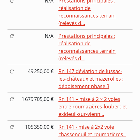
N/A
Prestations principales :
réalisation de
reconnaissances terrain
(relevés d...
N/A
Prestations principales :
réalisation de
reconnaissances terrain
(relevés d...
49 250,00 €
Rn 147 déviation de lussac-
les-châteaux et mazerolles :
déboisement phase 3
1 679 705,00 €
Rn 141 – mise à 2 × 2 voies
entre roumazières-loubert et
exideuil-sur-vienn...
105 350,00 €
Rn 141 - mise à 2x2 voie
chasseneuil et roumazières -