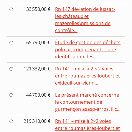
133 550,00 €
Rn 147 déviation de lussac-
les-châteaux et
mazerolles\nmissions de
contrôle...
65 790,00 €
Étude de gestion des déchets
polmar, comprenant : - une
identification des...
121 332,00 €
Rn 141 – mise à 2 × 2 voies
entre roumazières-loubert et
exideuil-sur-vienn...
44 700,00 €
Le présent marché concerne
le contournement de
gurmençon asasp-arros, il c...
219 310,00 €
Rn 141 – mise à 2×2 voies
entre roumazières-loubert et