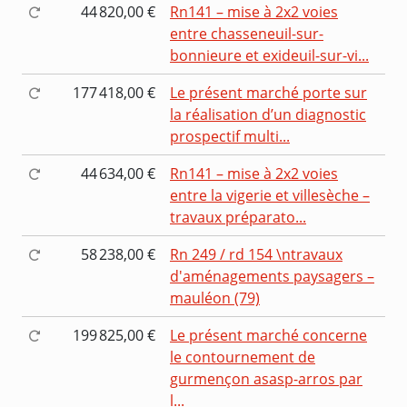
44 820,00 €
Rn141 – mise à 2x2 voies
entre chasseneuil-sur-
bonnieure et exideuil-sur-vi...
177 418,00 €
Le présent marché porte sur
la réalisation d’un diagnostic
prospectif multi...
44 634,00 €
Rn141 – mise à 2x2 voies
entre la vigerie et villesèche –
travaux préparato...
58 238,00 €
Rn 249 / rd 154 \ntravaux
d'aménagements paysagers –
mauléon (79)
199 825,00 €
Le présent marché concerne
le contournement de
gurmençon asasp-arros par
l...