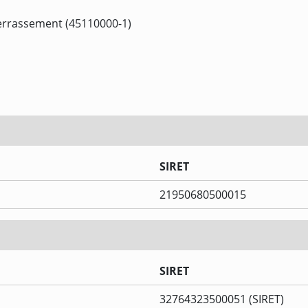
terrassement (45110000-1)
SIRET
21950680500015
SIRET
32764323500051 (SIRET)